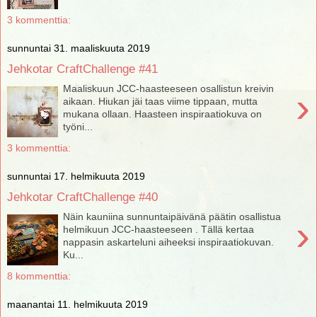
3 kommenttia:
sunnuntai 31. maaliskuuta 2019
Jehkotar CraftChallenge #41
Maaliskuun JCC-haasteeseen osallistun kreivin
›
aikaan. Hiukan jäi taas viime tippaan, mutta
mukana ollaan. Haasteen inspiraatiokuva on
työni...
3 kommenttia:
sunnuntai 17. helmikuuta 2019
Jehkotar CraftChallenge #40
Näin kauniina sunnuntaipäivänä päätin osallistua
›
helmikuun JCC-haasteeseen . Tällä kertaa
nappasin askarteluni aiheeksi inspiraatiokuvan.
Ku...
8 kommenttia:
maanantai 11. helmikuuta 2019