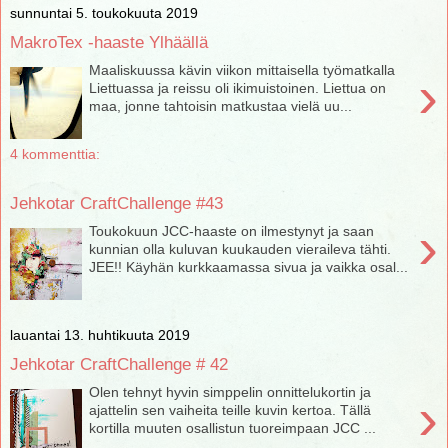
sunnuntai 5. toukokuuta 2019
MakroTex -haaste Ylhäällä
Maaliskuussa kävin viikon mittaisella työmatkalla
›
Liettuassa ja reissu oli ikimuistoinen. Liettua on
maa, jonne tahtoisin matkustaa vielä uu...
4 kommenttia:
Jehkotar CraftChallenge #43
›
Toukokuun JCC-haaste on ilmestynyt ja saan
kunnian olla kuluvan kuukauden vieraileva tähti.
JEE!! Käyhän kurkkaamassa sivua ja vaikka osal...
lauantai 13. huhtikuuta 2019
Jehkotar CraftChallenge # 42
Olen tehnyt hyvin simppelin onnittelukortin ja
›
ajattelin sen vaiheita teille kuvin kertoa. Tällä
kortilla muuten osallistun tuoreimpaan JCC ...