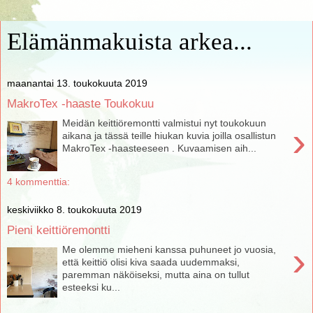
Elämänmakuista arkea...
maanantai 13. toukokuuta 2019
MakroTex -haaste Toukokuu
Meidän keittiöremontti valmistui nyt toukokuun
›
aikana ja tässä teille hiukan kuvia joilla osallistun
MakroTex -haasteeseen . Kuvaamisen aih...
4 kommenttia:
keskiviikko 8. toukokuuta 2019
Pieni keittiöremontti
›
Me olemme mieheni kanssa puhuneet jo vuosia,
että keittiö olisi kiva saada uudemmaksi,
paremman näköiseksi, mutta aina on tullut
esteeksi ku...