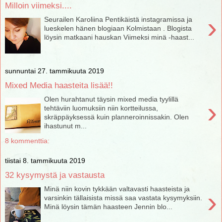
Milloin viimeksi....
›
Seurailen Karoliina Pentikäistä instagramissa ja
lueskelen hänen blogiaan Kolmistaan . Blogista
löysin matkaani hauskan Viimeksi minä -haast...
sunnuntai 27. tammikuuta 2019
Mixed Media haasteita lisää!!
Olen hurahtanut täysin mixed media tyylillä
›
tehtäviin luomuksiin niin kortteilussa,
skräppäyksessä kuin planneroinnissakin. Olen
ihastunut m...
8 kommenttia:
tiistai 8. tammikuuta 2019
32 kysymystä ja vastausta
Minä niin kovin tykkään valtavasti haasteista ja
›
varsinkin tällaisista missä saa vastata kysymyksiin.
Minä löysin tämän haasteen Jennin blo...